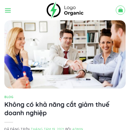
Chuyển
đến
nội
dung
BLOG
Không có khả năng cắt giảm thuế
doanh nghiệp
ĐÃ ĐĂNG TRÊN
THÁNG TÁM 19, 2021
BỞI
ADMIN