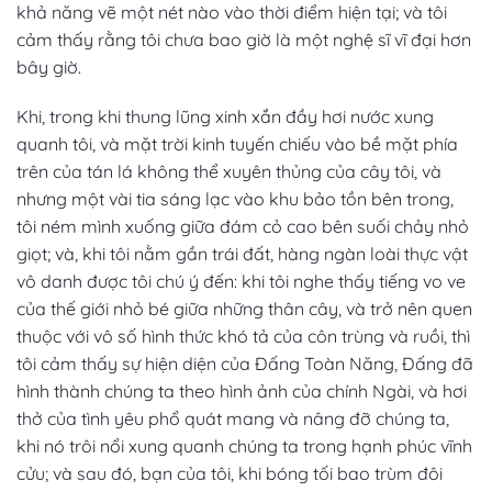
khả năng vẽ một nét nào vào thời điểm hiện tại; và tôi
cảm thấy rằng tôi chưa bao giờ là một nghệ sĩ vĩ đại hơn
bây giờ.
Khi, trong khi thung lũng xinh xắn đầy hơi nước xung
quanh tôi, và mặt trời kinh tuyến chiếu vào bề mặt phía
trên của tán lá không thể xuyên thủng của cây tôi, và
nhưng một vài tia sáng lạc vào khu bảo tồn bên trong,
tôi ném mình xuống giữa đám cỏ cao bên suối chảy nhỏ
giọt; và, khi tôi nằm gần trái đất, hàng ngàn loài thực vật
vô danh được tôi chú ý đến: khi tôi nghe thấy tiếng vo ve
của thế giới nhỏ bé giữa những thân cây, và trở nên quen
thuộc với vô số hình thức khó tả của côn trùng và ruồi, thì
tôi cảm thấy sự hiện diện của Đấng Toàn Năng, Đấng đã
hình thành chúng ta theo hình ảnh của chính Ngài, và hơi
thở của tình yêu phổ quát mang và nâng đỡ chúng ta,
khi nó trôi nổi xung quanh chúng ta trong hạnh phúc vĩnh
cửu; và sau đó, bạn của tôi, khi bóng tối bao trùm đôi