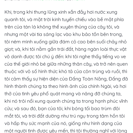
Khi, trong khi thung lũng xinh xắn đầy hơi nước xung
quanh tôi, và mặt trời kinh tuyến chiếu vào bề mặt phía
trên của tán lá không thể xuyên thủng của cây tôi, và
nhưng một vài tia sáng lạc vào khu bảo tồn bên trong,
tôi ném mình xuống giữa đám cỏ cao bên suối chảy nhỏ
giọt; và, khi tôi nằm gần trái đất, hàng ngàn loài thực vật
vô danh được tôi chú ý đến: khi tôi nghe thấy tiếng vo ve
của thế giới nhỏ bé giữa những thân cây, và trở nên quen
thuộc với vô số hình thức khó tả của côn trùng và ruồi, thì
tôi cảm thấy sự hiện diện của Đấng Toàn Năng, Đấng đã
hình thành chúng ta theo hình ảnh của chính Ngài, và hơi
thở của tình yêu phổ quát mang và nâng đỡ chúng ta,
khi nó trôi nổi xung quanh chúng ta trong hạnh phúc vĩnh
cửu; và sau đó, bạn của tôi, khi bóng tối bao trùm đôi
mắt tôi, và trời đất dường như trú ngụ trong tâm hồn tôi
và hấp thụ sức mạnh của nó, giống như hình dạng của
một người tình được yêu mến, thì tôi thường nghĩ với lòng