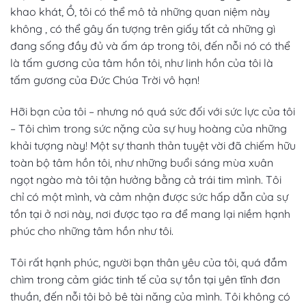
khao khát, Ồ, tôi có thể mô tả những quan niệm này
không , có thể gây ấn tượng trên giấy tất cả những gì
đang sống đầy đủ và ấm áp trong tôi, đến nỗi nó có thể
là tấm gương của tâm hồn tôi, như linh hồn của tôi là
tấm gương của Đức Chúa Trời vô hạn!
Hỡi bạn của tôi – nhưng nó quá sức đối với sức lực của tôi
– Tôi chìm trong sức nặng của sự huy hoàng của những
khải tượng này! Một sự thanh thản tuyệt vời đã chiếm hữu
toàn bộ tâm hồn tôi, như những buổi sáng mùa xuân
ngọt ngào mà tôi tận hưởng bằng cả trái tim mình. Tôi
chỉ có một mình, và cảm nhận được sức hấp dẫn của sự
tồn tại ở nơi này, nơi được tạo ra để mang lại niềm hạnh
phúc cho những tâm hồn như tôi.
Tôi rất hạnh phúc, người bạn thân yêu của tôi, quá đắm
chìm trong cảm giác tinh tế của sự tồn tại yên tĩnh đơn
thuần, đến nỗi tôi bỏ bê tài năng của mình. Tôi không có